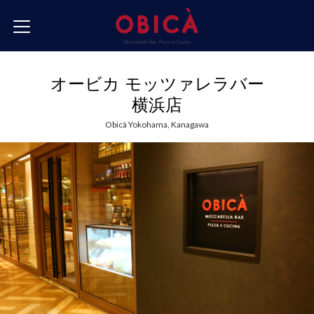
ス
キ
ッ
プ
Obica (オービカ) |
す
モッツァレラチー
る
ズ専門店
オービカ モッツァレラバー
横浜店
Obicà Yokohama, Kanagawa