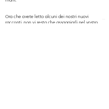
mani.
Ora che avete letto alcuni dei nostri nuovi
racconti, non vi resta che assaggiarli nel vostro
Obicà preferito:
PRENOTA ORA!
TI È PIACIUTA
QUESTA NOTIZIA?
Condividila con i tuoi contatti o sui social
network